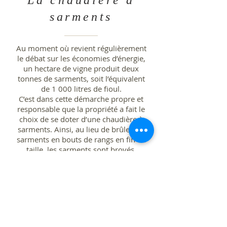
La chaudière à
sarments
Au moment où revient régulièrement
le débat sur les économies d’énergie,
un hectare de vigne produit deux
tonnes de sarments, soit l’équivalent
de 1 000 litres de fioul.
C’est dans cette démarche propre et
responsable que la propriété a fait le
choix de se doter d’une chaudière à
sarments. Ainsi, au lieu de brûler les
sarments en bouts de rangs en fin de
taille, les sarments sont broyés,
séchés et stockés afin d'être brûlés
pour le chauffage de toute la
propriété. Il permet également la
production d'eau chaude nécessaire à
la thermorégulation de nos chais.
Aujourd'hui, que quelques rares