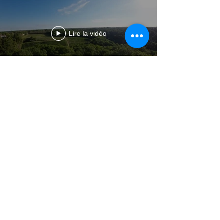
Lire la vidéo
À PROPOS
Le Château Haut Peyrat est situé dans les
hauteurs du village de Cambes dans le
Bordelais.
L'ensemble des bâtisses est sur le haut d'une
colline qui offre une magnifique vue sur le
territoire de l'Entre-deux- Mers.
INFORMATIONS